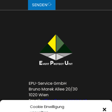
SENDEN
EPU-Service GmbH
Bruno Marek Allee 20/30
1020 Wien
Email:
office@epu-service.at
Telefon: +43 664 93212544
Cookie Einwilligung